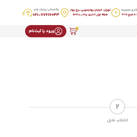
پشتیبانی پرنیان چاپ
اری مجموعه
تهران، خیابان بهارجنوبی، برج بهار
021-77617043
20
طبقه اول اداری، واحـــــد506
0
ورود یا ثبت‌نام
2
انتخاب فایل