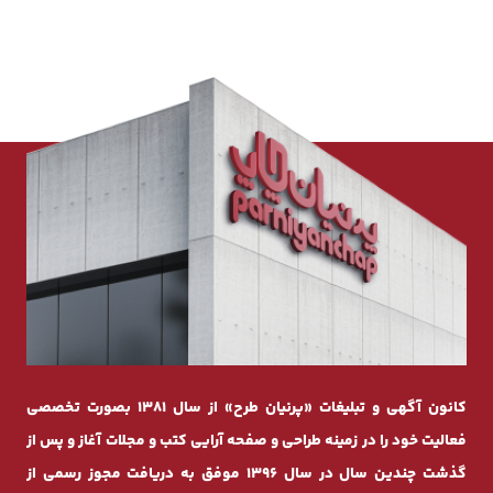
کانون آگهی و تبلیغات «پرنیان طرح» از سال 1381 بصورت تخصصی
فعالیت خود را در زمینه طراحی و صفحه ‌آرایی کتب و مجلات آغاز و پس از
گذشت چندیـن سال در سال 1396 موفق به دریافت مجوز رسمی از