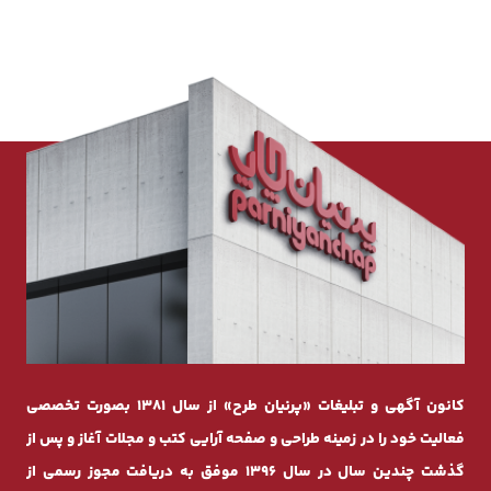
کانون آگهی و تبلیغات «پرنیان طرح» از سال 1381 بصورت تخصصی
فعالیت خود را در زمینه طراحی و صفحه ‌آرایی کتب و مجلات آغاز و پس از
گذشت چندیـن سال در سال 1396 موفق به دریافت مجوز رسمی از