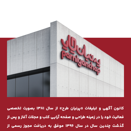
کانون آگهی و تبلیغات «پرنیان طرح» از سال 1381 بصورت تخصصی
فعالیت خود را در زمینه طراحی و صفحه ‌آرایی کتب و مجلات آغاز و پس از
گذشت چندیـن سال در سال 1396 موفق به دریافت مجوز رسمی از