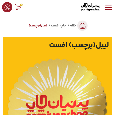
0
خانه
چاپ افست
لیبل(برچسب)
لیبل(برچسب) افست