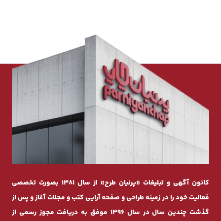
کانون آگهی و تبلیغات «پرنیان طرح» از سال 1381 بصورت تخصصی
فعالیت خود را در زمینه طراحی و صفحه ‌آرایی کتب و مجلات آغاز و پس از
گذشت چندیـن سال در سال 1396 موفق به دریافت مجوز رسمی از