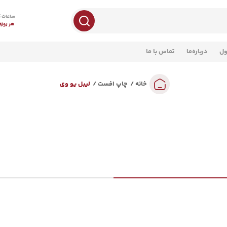
ساعات ک
هر روزه 8 صبح تا 
ول
درباره‌ما
تماس با ما
خانه
چاپ افست
لیبل یو وی