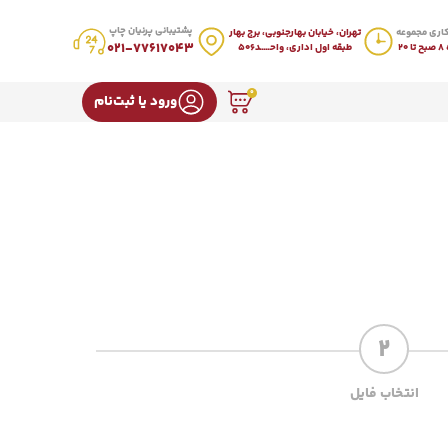
پشتیبانی پرنیان چاپ
اری مجموعه
تهران، خیابان بهارجنوبی، برج بهار
021-77617043
20
طبقه اول اداری، واحـــــد506
0
ورود یا ثبت‌نام
2
انتخاب فایل