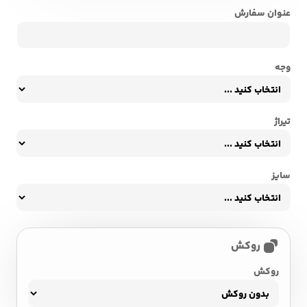
عنوان سفارش
وجه
تیراژ
سایز
روکش
روکش