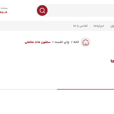
ساعات ک
هر روزه 8 صبح تا 
ول
درباره‌ما
تماس با ما
خانه
چاپ افست
سلفون مات مخملی
ی