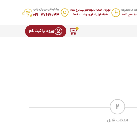
پشتیبانی پرنیان چاپ
اری مجموعه
تهران، خیابان بهارجنوبی، برج بهار
021-77617043
20
طبقه اول اداری، واحـــــد506
0
ورود یا ثبت‌نام
2
انتخاب فایل