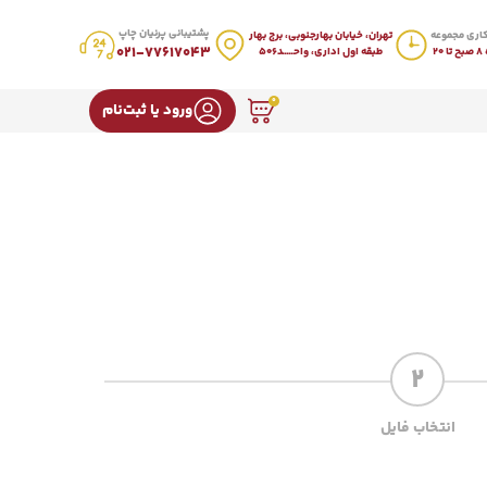
پشتیبانی پرنیان چاپ
اری مجموعه
تهران، خیابان بهارجنوبی، برج بهار
021-77617043
20
طبقه اول اداری، واحـــــد506
0
ورود یا ثبت‌نام
2
انتخاب فایل