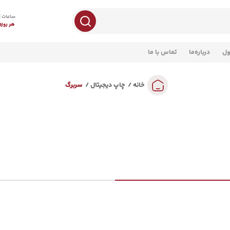
ساعات ک
هر روزه 8 صبح تا 
ول
درباره‌ما
تماس با ما
خانه
چاپ دیجیتال
سربرگ