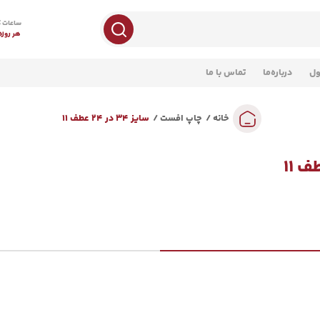
ساعات ک
هر روزه 8 صبح تا 
ول
درباره‌ما
تماس با ما
خانه
چاپ افست
سایز 34 در 24 عطف 11