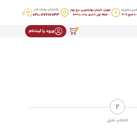
پشتیبانی پرنیان چاپ
اری مجموعه
تهران، خیابان بهارجنوبی، برج بهار
021-77617043
20
طبقه اول اداری، واحـــــد506
0
ورود یا ثبت‌نام
2
انتخاب فایل