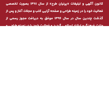
کانون آگهی و تبلیغات «پرنیان طرح» از سال 1381 بصورت تخصصی
فعالیت خود را در زمینه طراحی و صفحه ‌آرایی کتب و مجلات آغاز و پس از
گذشت چندیـن سال در سال 1396 موفق به دریافت مجوز رسمی از
وزارت فرهنگ و ارشاد اسلامی گردید و فعالیت خود را در زمینه طراحی و
چاپ ادامه داد . در راستای انجام بهینه ‌تر خدمات چاپی و گسترش
فضای مجازی و جهت تسهیل در امر پذیرش سفارشات و کاهش مراجعات
حضوری بر آن شدیم با راه‌اندازی سامانه آنلاین پرنیان ‌چاپ قدمی
محکم ‌تر در خدمت‌رسانی به مشتریان محترم فراهم آوریم.
راه‌های ارتباطی :